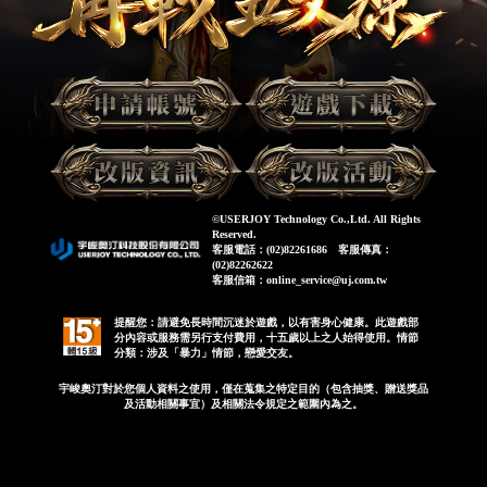
©USERJOY Technology Co.,Ltd. All Rights
Reserved.
客服電話：(02)82261686 客服傳真：
(02)82262622
客服信箱：online_service@uj.com.tw
提醒您：請避免長時間沉迷於遊戲，以有害身心健康。此遊戲部
分內容或服務需另行支付費用，十五歲以上之人始得使用。情節
分類：涉及「暴力」情節，戀愛交友。
宇峻奧汀對於您個人資料之使用，僅在蒐集之特定目的（包含抽獎、贈送獎品
及活動相關事宜）及相關法令規定之範圍內為之。